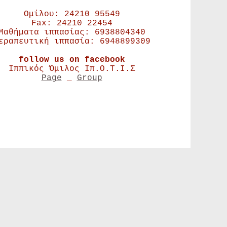
Ομίλου: 24210 95549
Fax: 24210 22454
Μαθήματα ιππασίας: 6938804340
εραπευτική ιππασία: 6948899309
follow us on facebook
Ιππικός Όμιλος Ιπ.Ο.Τ.Ι.Σ
Page
_
Group